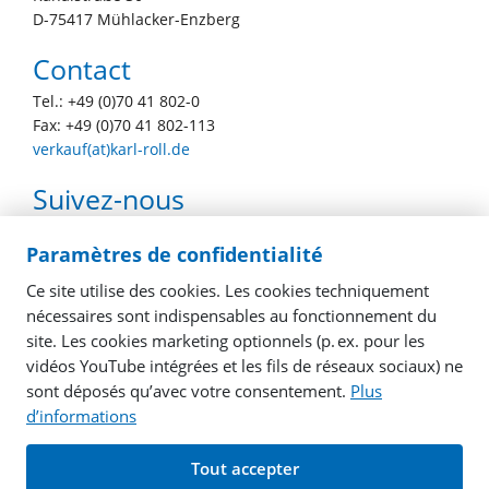
D-75417 Mühlacker-Enzberg
Contact
Tel.: +49 (0)70 41 802-0
Fax: +49 (0)70 41 802-113
verkauf(at)karl-roll.de
Suivez-nous
youtube
facebook
linkedin
instagram
Paramètres de confidentialité
Ce site utilise des cookies. Les cookies techniquement
nécessaires sont indispensables au fonctionnement du
site. Les cookies marketing optionnels (p. ex. pour les
vidéos YouTube intégrées et les fils de réseaux sociaux) ne
sont déposés qu’avec votre consentement.
Plus
d’informations
© 2026 Karl Roll GmbH & Co. KG. designed by
x-mediapoint
Tout accepter